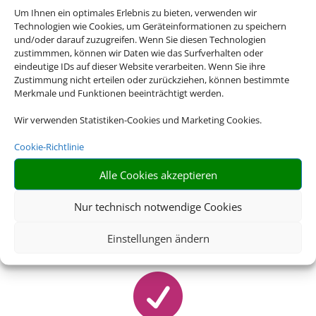

Um Ihnen ein optimales Erlebnis zu bieten, verwenden wir
Technologien wie Cookies, um Geräteinformationen zu speichern
und/oder darauf zuzugreifen. Wenn Sie diesen Technologien
zustimmmen, können wir Daten wie das Surfverhalten oder
eindeutige IDs auf dieser Website verarbeiten. Wenn Sie ihre
VOLLE AUSWAHL
Zustimmung nicht erteilen oder zurückziehen, können bestimmte
Merkmale und Funktionen beeinträchtigt werden.
Flugtarife von mehr als 1000 Airlines
Wir verwenden Statistiken-Cookies und Marketing Cookies.

Cookie-Richtlinie
Alle Cookies akzeptieren
TRANSPORTPFLICHT
Nur technisch notwendige Cookies
Linienflüge fliegen in der Regel zum angegebenen
Einstellungen ändern
Zeitpunkt
