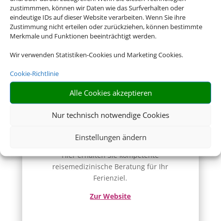
Konsular Gesellschaft
zustimmmen, können wir Daten wie das Surfverhalten oder
eindeutige IDs auf dieser Website verarbeiten. Wenn Sie ihre
Hier erhalten Sie Visa- und
Zustimmung nicht erteilen oder zurückziehen, können bestimmte
Einreiseinformationen.
Merkmale und Funktionen beeinträchtigt werden.
Zur Website
Wir verwenden Statistiken-Cookies und Marketing Cookies.
Cookie-Richtlinie
Alle Cookies akzeptieren
Nur technisch notwendige Cookies
Reisemedizin
Einstellungen ändern
Hier erhalten Sie kompetente
reisemedizinische Beratung für Ihr
Ferienziel.
Zur Website